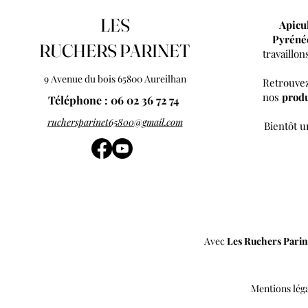
LES
Apicu
Pyréné
RUCHERS PARINET
travaillo
9 Avenue du bois 65800 Aureilhan
Retrouvez
nos
produ
Téléphone : 06 02 36 72 74
ruchersparinet65800@gmail.com
Bientôt 
Avec
Les Ruchers Parin
Mentions lég