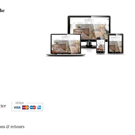
che
cier
ons & retours