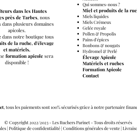
Qui sommes-nous ?
Miel et produits de la ru
lteurs dans les
Hautes
Miels liquides
es près de Tarbes
, nous
Miels Crémeux
ns dans plusieurs domaines
Gelée royale
apicoles.
Pollen & Propolis
 dans notre boutique tous
Pains d'épices
its de la ruche, d'élevage
Bonbons & nougats
et matériels.
Hydromel & Perlé
une
formation apicole
sera
Élevage Apicole
disponible !
Matériels et ruches
Formation Apicole
Contact
et
, tous les paiements sont 100% sécurisés grâce à notre partenaire finan
© Copyright 2022/2023 - Les Ruchers Parinet - Tous droits réservés
ales
|
Politique de confidentialité
|
Conditions générales de vente
|
Livrais