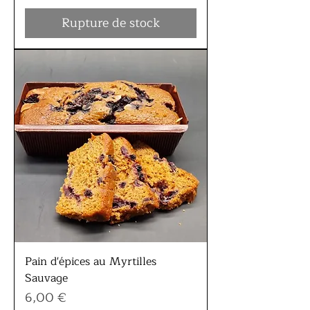
Rupture de stock
Pain d'épices au Myrtilles
Sauvage
Prix
6,00 €