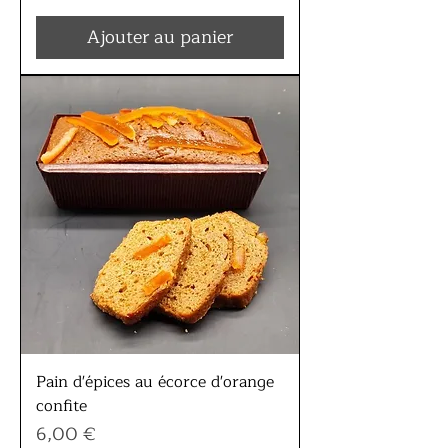
Ajouter au panier
Pain d'épices au écorce d'orange
confite
Prix
6,00 €