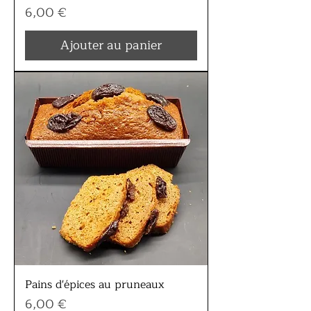
Prix
6,00 €
Ajouter au panier
Pains d'épices au pruneaux
Prix
6,00 €