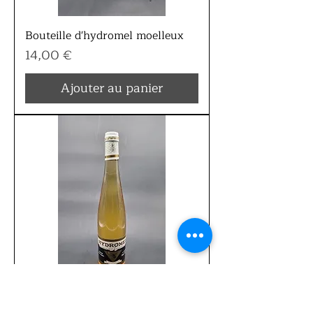
Bouteille d'hydromel moelleux
Prix
14,00 €
Ajouter au panier