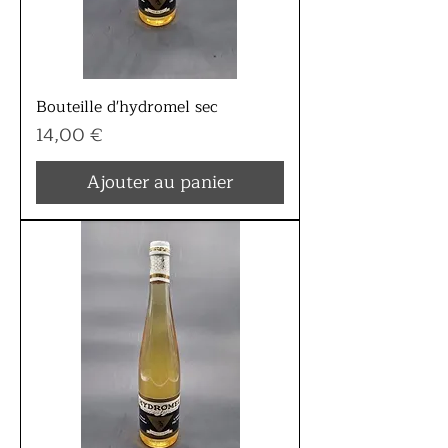
Bouteille d'hydromel sec
Prix
14,00 €
Ajouter au panier